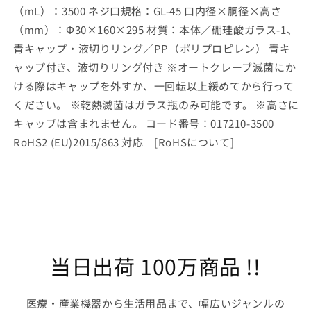
3500mL
3500mL
（mL）：3500 ネジ口規格：GL-45 口内径×胴径×高さ
1
1
（mm）：Φ30×160×295 材質：本体／硼珪酸ガラス-1、
本
本
青キャップ・液切りリング／PP（ポリプロピレン） 青キ
の
の
ャップ付き、液切りリング付き ※オートクレーブ滅菌にか
数
数
ける際はキャップを外すか、一回転以上緩めてから行って
量
量
を
を
ください。 ※乾熱滅菌はガラス瓶のみ可能です。 ※高さに
減
増
キャップは含まれません。 コード番号：017210-3500
ら
や
RoHS2 (EU)2015/863 対応 [RoHSについて]
す
す
当日出荷 100万商品 !!
医療・産業機器から生活用品まで、幅広いジャンルの