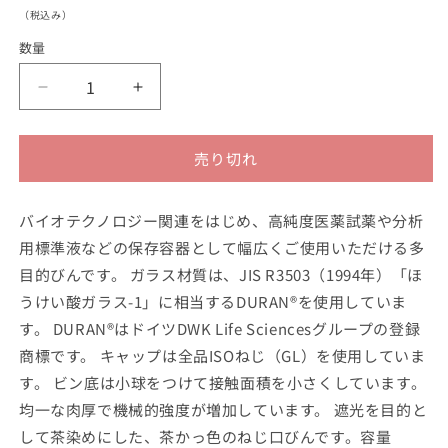
常
（税込み）
価
数量
格
ね
ね
じ
じ
口
口
売り切れ
瓶
瓶
丸
丸
型
型
バイオテクノロジー関連をはじめ、高純度医薬試薬や分析
茶
茶
用標準液などの保存容器として幅広くご使用いただける多
褐
褐
目的びんです。 ガラス材質は、JIS R3503（1994年）「ほ
色
色
うけい酸ガラス-1」に相当するDURAN®を使用していま
（デ
（デ
す。 DURAN®はドイツDWK Life Sciencesグループの登録
ュ
ュ
商標です。 キャップは全品ISOねじ（GL）を使用していま
ラ
ラ
す。 ビン底は小球をつけて接触面積を小さくしています。
ン
ン
均一な肉厚で機械的強度が増加しています。 遮光を目的と
（R）・
（R）・
017210）
017210）
して茶染めにした、茶かっ色のねじ口びんです。容量