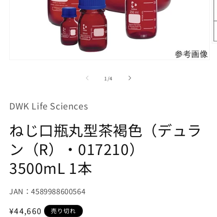
モ
ー
の
1
/
4
ダ
ル
で
DWK Life Sciences
メ
デ
ねじ口瓶丸型茶褐色（デュラ
ィ
(2
ア
(1)
ン（R）・017210）
を
開
3500mL 1本
く
JAN：4589988600564
通
¥44,660
売り切れ