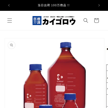
コンテ
ンツに
当日出荷 100万商品 !!
進む
カ
ー
ト
商品情
報にス
キップ