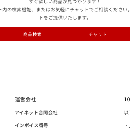
すぐ欲しい商品が見つかります！
ー
ー
ト内の検索機能、またはお気軽にチャットでご相談ください
ド
ド
トをご提供いたします。
ホ
ホ
ワ
ワ
イ
イ
商品検索
チャット
ト
ト
1
1
箱
箱
（1
（1
枚
枚
×50
×50
袋
袋
入）
入）
1
1
運営会社
1
箱
箱
(1
(1
アイネット合同会社
以
枚
枚
×50
×50
インボイス番号
・
袋
袋