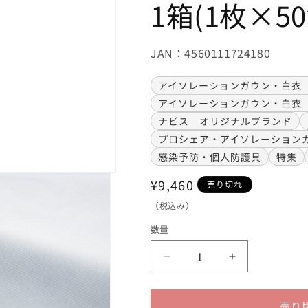
1箱(1枚×5
JAN：4560111724180
アイソレーションガウン・白衣
アイソレーションガウン・白衣
ナビス オリジナルブランド
プロシェア・アイソレーション
感染予防・個人防護具
特集
通
¥9,460
売り切れ
常
（税込み）
価
数量
格
プ
プ
ロ
ロ
シ
シ
売り