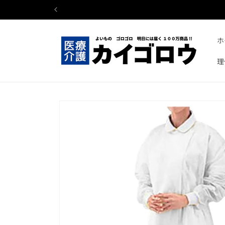
コンテ
ンツに
進む
ホ
理
商品情
報にス
キップ