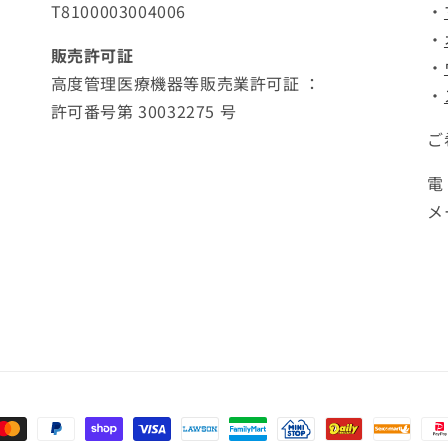
入)
入)
T8100003004006
・
の
の
・
販売許可証
数
数
・
量
量
高度管理医療機器等販売業許可証 ：
・
を
を
許可番号第 30032275 号
減
増
ご
ら
や
す
す
電
メ