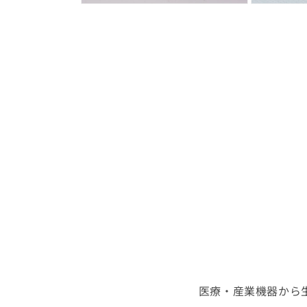
開
モ
モ
く
ー
ー
ダ
ダ
ル
ル
で
で
メ
メ
デ
デ
ィ
ィ
ア
ア
(2)
(3)
を
を
開
開
く
く
医療・産業機器から