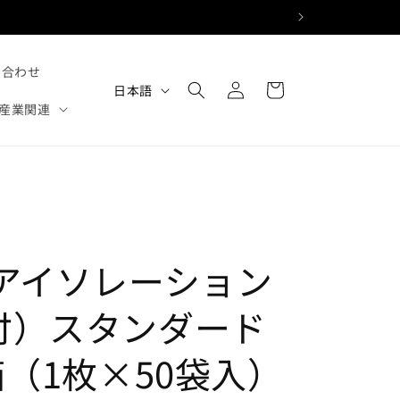
ロ
カ
い合わせ
グ
言
ー
日本語
イ
語
産業関連
ト
ン
 アイソレーション
付）スタンダード
箱（1枚×50袋入）