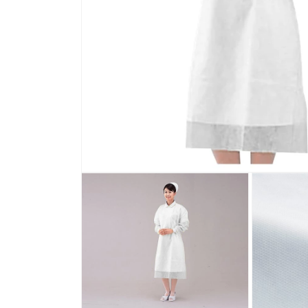
モ
ー
ダ
ル
で
メ
デ
ィ
ア
(1)
を