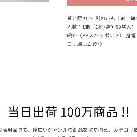
ェ
ェ
ア
ア
ア
ア
首と腰の2ヶ所のひも止めで確
イ
イ
入数：1箱（1枚/袋×50袋入） 
ソ
ソ
織布（PPスパンボンド） 身幅×
レ
レ
口：綿ゴム絞り
ー
ー
シ
シ
ョ
ョ
ン
ン
ガ
ガ
ウ
ウ
ン
ン
（袖
（袖
付）
付）
当日出荷 100万商品 !!
ス
ス
タ
タ
ン
ン
生活用品まで、幅広いジャンルの商品を取り揃え、カテゴリ数
ダ
ダ