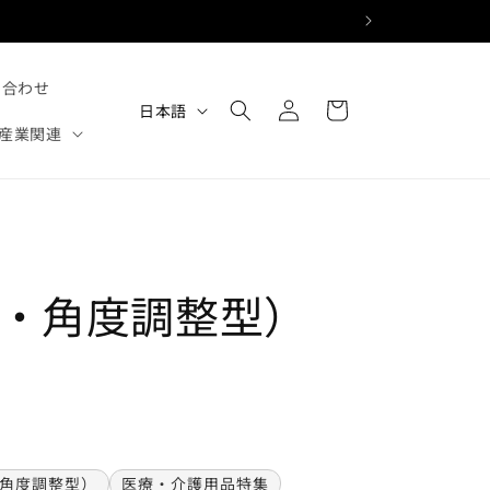
ロ
カ
い合わせ
グ
言
ー
日本語
イ
語
産業関連
ト
ン
字・角度調整型）
角度調整型）
医療・介護用品特集