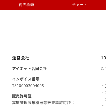
商品検索
チャット
運営会社
1
アイネット合同会社
以
インボイス番号
・
T8100003004006
・
・
販売許可証
・
高度管理医療機器等販売業許可証 ：
・