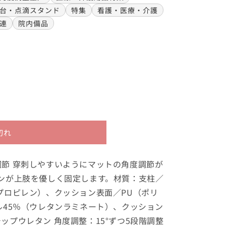
台・点滴スタンド
特集
看護・医療・介護
連
院内備品
切れ
節 穿刺しやすいようにマットの角度調節が
ンが上肢を優しく固定します。材質：支柱／
プロピレン）、クッション表面／PU（ポリ
ル45％（ウレタンラミネート）、クッション
ップウレタン 角度調整：15°ずつ5段階調整