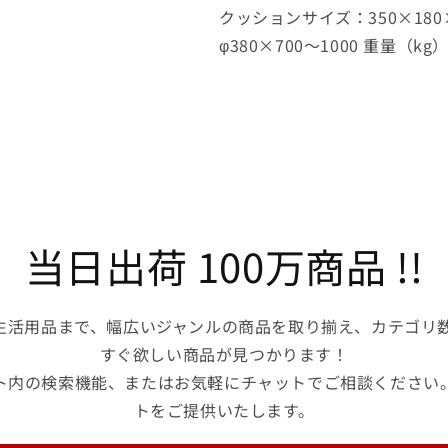
JT
JT
クッションサイズ：350×18
1
1
φ380×700～1000 重量（kg
台
台
の
の
数
数
量
量
を
を
減
増
ら
や
す
す
当日出荷 100万商品 !!
生活用品まで、幅広いジャンルの商品を取り揃え、カテゴリ数
すぐ欲しい商品が見つかります！
ト内の検索機能、またはお気軽にチャットでご相談ください
トをご提供いたします。