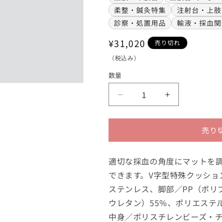
柔整・鍼灸特集
注射台・上肢
診察・処置用品
輸液・採血関
通
¥31,020
売り切れ
常
（税込み）
価
数量
格
上
上
肢
肢
台
台
売り
（V
（V
字・
字・
角
角
適切な採血の角度にマットを調
度
度
できます。V字型特殊クッショ
調
調
ステンレス、脚部／PP（ポリ
整
整
ウレタン）55％、ポリエステ
型）
型）
中身／ポリスチレンビーズ・チ
HVC-
HVC-