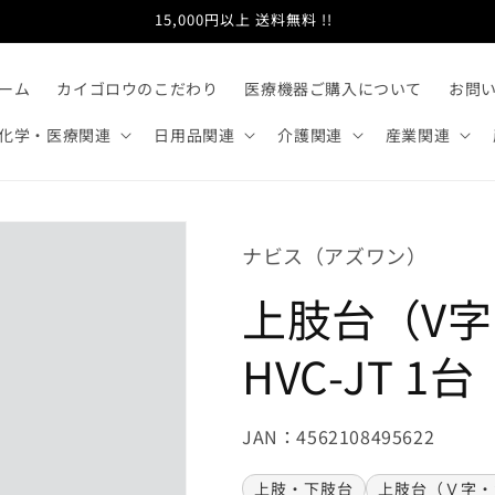
15,000円以上 送料無料 !!
ーム
カイゴロウのこだわり
医療機器ご購入について
お問
化学・医療関連
日用品関連
介護関連
産業関連
ナビス（アズワン）
上肢台（V
HVC-JT 1台
JAN：4562108495622
上肢・下肢台
上肢台（Ｖ字・