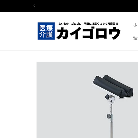
コンテ
ンツに
進む
ホ
理
商品情
報にス
キップ