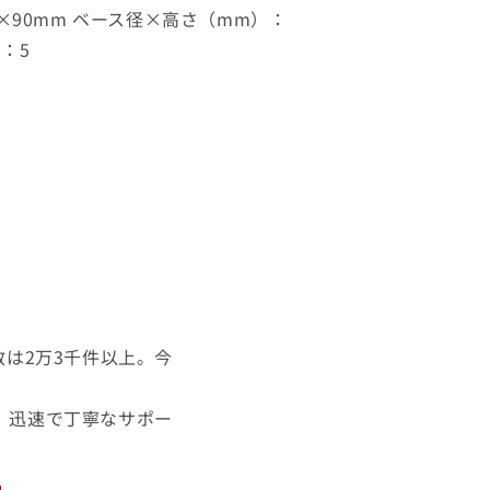
0×90mm ベース径×高さ（mm）：
）：5
は2万3千件以上。今
。迅速で丁寧なサポー