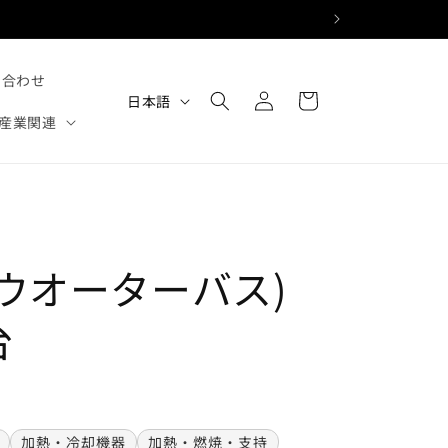
ロ
カ
い合わせ
グ
言
ー
日本語
イ
語
産業関連
ト
ン
ウオーターバス)
台
加熱・冷却機器
加熱・燃焼・支持