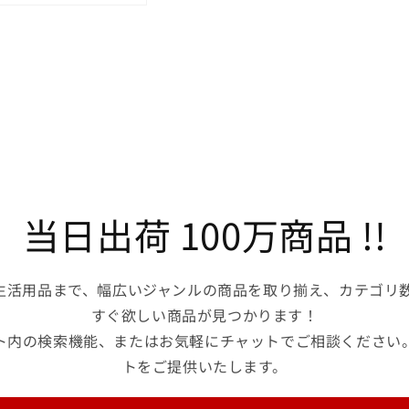
ス)
ス)
φ150mm
φ150mm
1
1
台
台
の
の
数
数
量
量
を
を
減
増
ら
や
当日出荷 100万商品 !!
す
す
生活用品まで、幅広いジャンルの商品を取り揃え、カテゴリ数
すぐ欲しい商品が見つかります！
ト内の検索機能、またはお気軽にチャットでご相談ください
トをご提供いたします。