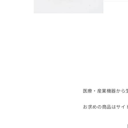
開
モ
く
ー
ダ
モ
ル
ー
で
ダ
メ
ル
デ
で
ィ
メ
ア
デ
(3)
ィ
を
ア
開
(2)
く
を
開
く
医療・産業機器から
お求めの商品はサイ