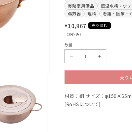
実験室用備品
恒温水槽・ウォ
湯煎器
理科
看護・医療・
通
¥10,967
売り切れ
常
（税込み）
価
数量
格
湯
湯
煎
煎
器
器
売り
(銅
(銅
製
製
ウ
ウ
材質：銅 サイズ：φ150×65mm 
オ
オ
[RoHSについて]
ー
ー
タ
タ
ー
ー
バ
バ