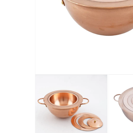
モ
ー
ダ
ル
で
メ
デ
ィ
ア
(1)
を