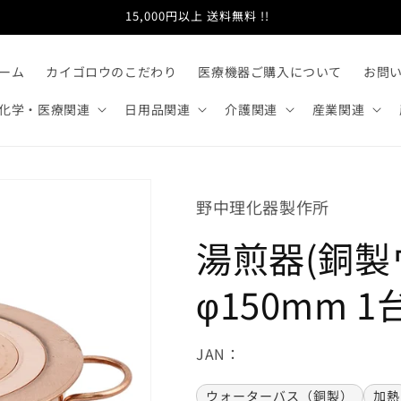
15,000円以上 送料無料 !!
ーム
カイゴロウのこだわり
医療機器ご購入について
お問
化学・医療関連
日用品関連
介護関連
産業関連
野中理化器製作所
湯煎器(銅製
φ150mm 1
JAN：
ウォーターバス（銅製）
加熱