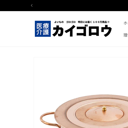
コンテ
ンツに
進む
ホ
理
商品情
報にス
キップ