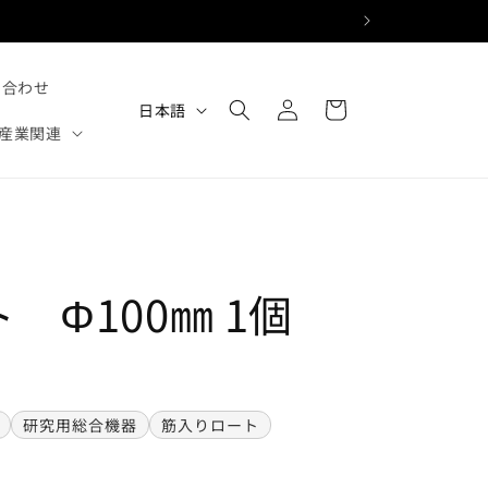
ロ
カ
い合わせ
グ
言
ー
日本語
イ
語
産業関連
ト
ン
 Φ100㎜ 1個
研究用総合機器
筋入りロート