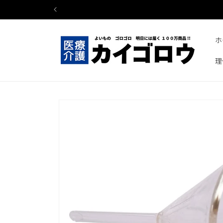
コンテ
ンツに
進む
ホ
理
商品情
報にス
キップ