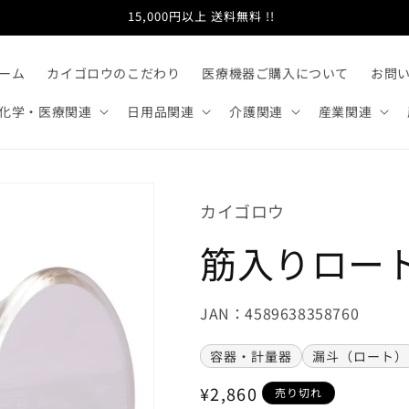
15,000円以上 送料無料 !!
ーム
カイゴロウのこだわり
医療機器ご購入について
お問
化学・医療関連
日用品関連
介護関連
産業関連
カイゴロウ
筋入りロート
JAN：4589638358760
容器・計量器
漏斗（ロート）
通
¥2,860
売り切れ