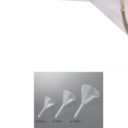
モ
ー
ダ
ル
で
メ
デ
ィ
ア
(1)
を