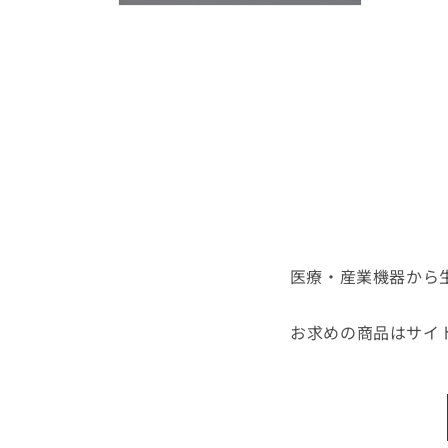
開
モ
く
ー
ダ
ル
で
メ
デ
ィ
ア
(2)
を
開
く
医療・産業機器から
お求めの商品はサイ