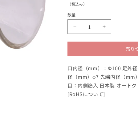
常
（税込み）
価
数量
格
筋
筋
入
入
り
り
売り
ロ
ロ
ー
ー
ト
ト
口内径（mm）：Φ100 足外径
Φ100
Φ100
径（mm）φ7 先端内径（mm）
㎜
㎜
目：内側筋入 日本製 オートクレーブ
1
1
[RoHSについて]
個
個
の
の
数
数
量
量
を
を
減
増