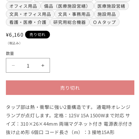
オフィス用品
備品（医療施設営繕）
医療施設営繕
文具・オフィス用品
文具・事務用品
施設用品
看護・医療・介護
研究用総合機器
ＯＡタップ
通
¥6,160
売り切れ
常
（税込み）
価
数量
格
OA
OA
タ
タ
ッ
ッ
売り切れ
プ
プ
（接
（接
地
地
タップ部は熱・衝撃に強い2重構造です。 通電時オレンジ
15A
15A
ランプが点灯します。定格：125V 15A 1500Wまで対応 サ
形）
形）
イズ：310×26×44mm 両端マグネット付き 電源表示付き
6
6
抜け止め形 6個口 コード長さ（m）：3 接地15A形
個
個