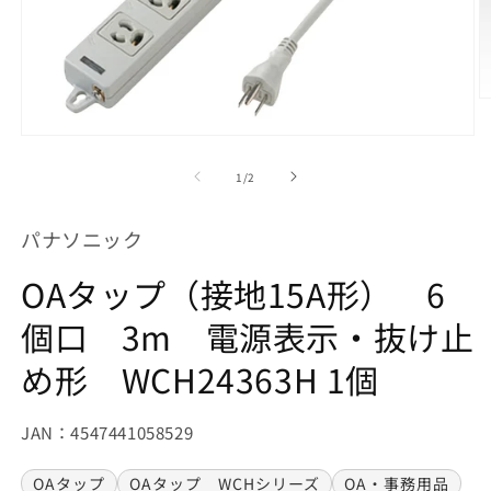
モ
ー
の
1
/
2
ダ
ル
で
パナソニック
メ
デ
OAタップ（接地15A形） 6
ィ
(2
ア
(1)
個口 3m 電源表示・抜け止
を
開
め形 WCH24363H 1個
く
JAN：4547441058529
OAタップ
OAタップ WCHシリーズ
OA・事務用品