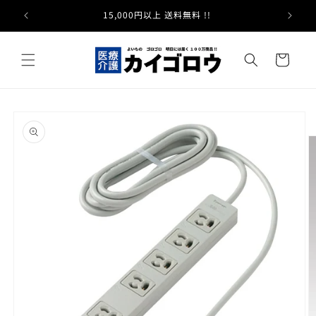
コンテ
ンツに
15,000円以上 送料無料 !!
進む
カ
ー
ト
商品情
報にス
キップ