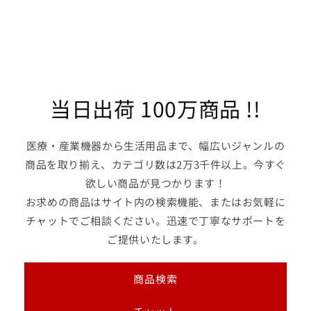
口
口
3m
3m
電
電
源
源
表
表
示・
示・
当日出荷 100万商品 !!
抜
抜
け
け
止
止
医療・産業機器から生活用品まで、幅広いジャンルの
め
め
商品を取り揃え、カテゴリ数は2万3千件以上。今すぐ
形
形
WCH24363H
欲しい商品が見つかります！
WCH24363H
1
1
お求めの商品はサイト内の検索機能、またはお気軽に
個
個
チャットでご相談ください。迅速で丁寧なサポートを
の
の
ご提供いたします。
数
数
量
量
商品検索
を
を
減
増